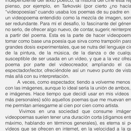
independiente del texto poético, la historia del cine está re
pienso, por ejemplo, en Tarkovski (por cierto ¿no hací
“videopoesías" cuando usaba los poemas de su padre en 
un videopoema entendido como la mezcla de imagen, sonid
ser redundante. Para mí el desafío, lo fascinante del géne
no serlo, de ofrecer algo nuevo, de contar, sugerir, reinterpr
a partir del poema. Esta es la parte de hacer videopoema
tomar como base una poesía que sirva como trampolín para 
grandes dosis experimentales, que se nutra del lenguaje cin
de la pintura, de la música, de la danza o de cualquier
susceptible de ser usada en un vídeo, y que a la vez ofrez
poema por parte del videocreador, ampliando el ca
espectador/lector, ofreciéndole así un nuevo punto de vist
más allá con su interpretación.
	A veces, como espectador, tiendo a volverme menos exigente con el poema que 
con las imágenes, aunque lo ideal sería la unión de ambos, l
e imágenes. Hace tiempo que decidí usar en mis vídeos
más personales) sólo aquellos poemas que me muevan em
me permitan arriesgarme al cien por cien como artista.
	Vivimos en una sociedad que consume imágenes sin parar. Aunque los 
videopoemas suelen tener una duración corta (digamos ent
máximo, hablando en términos generales), es eterna si 
vídeos que se ofrecen en internet, en la velocidad a la 