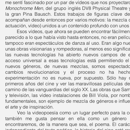
me sentí fascinado por un par de vídeos que nos proyectar
Monochrome Men
, del grupo inglés DV8 Physical Theatre 
la gran Pina Bausch. Estos trabajos de figuras clave d
acompañan desde entonces por varios motivos: la mezcla de 
actuación, vídeo) unidos a un contenido profundo con uno
	Esos vídeos, que ahora se pueden encontrar fácilmente en YouTube, no eran nada 
parecido a lo que había visto hasta entonces, no eran pelícu
tampoco eran espectáculos de danza al uso. Eran algo nue
unas obras visionarias y rompedoras, al menos eso significaro
las nuevas tecnologías ha abierto nuevos campos de expe
acceso universal a esas tecnologías está permitiendo el d
nuevos géneros, de nuevas mezclas, somos espectador
cambios revolucionarios y el proceso no ha hech
experimentación no es nueva, por supuesto. Sólo hay 
primeros años del cine y ver las maravillosas películas de 
camino de las vanguardias del siglo XX. Las obras que Samue
y televisión, las vídeo instalaciones de Bill Viola, por nomb
fundamentales, son ejemplo de mezcla de géneros e influe
el arte y de inspiración.
	Veo la videopoesía como un lugar perfecto para la confluencia de géneros, pero 
también me gusta pensar en ella como un género a
encontraremos, de la manera que sea, el poema. El caráct